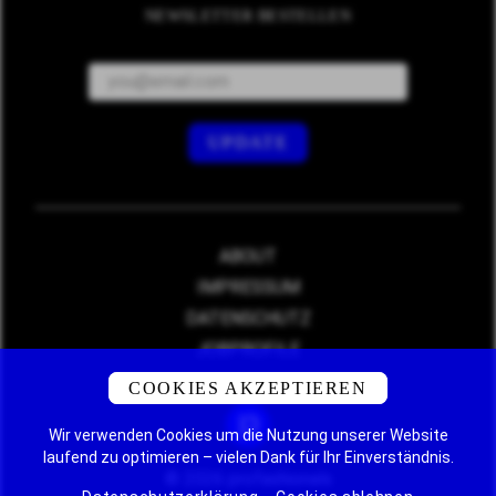
NEWSLETTER BESTELLEN
ABOUT
IMPRESSUM
DATENSCHUTZ
JOBPROFILE
COOKIES AKZEPTIEREN
Wir verwenden Cookies um die Nutzung unserer Website
laufend zu optimieren – vielen Dank für Ihr Einverständnis.
© 2026 profashionals