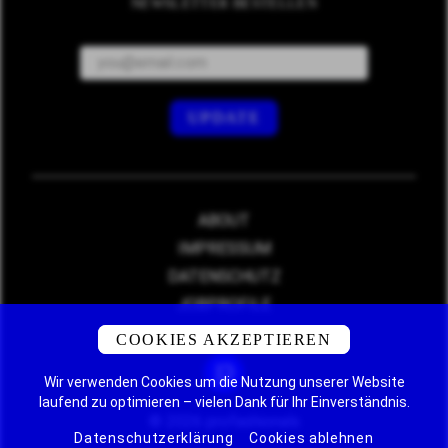
NEWSLETTER BESTELLEN
ABOUT
IMPRESSUM
DATENSCHUTZ
JOBPROFILE
COOKIES AKZEPTIEREN
Wir verwenden Cookies um die Nutzung unserer Website
laufend zu optimieren – vielen Dank für Ihr Einverständnis.
© 2026 profashionals
Datenschutzerklärung
Cookies ablehnen