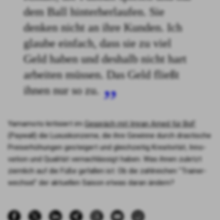
dem Ball hinterherlaufen. Sie
denken nicht an ihre Kunden. Ich
glaube einfach, dass sie zu viel
Geld haben und deshalb nicht hart
arbeiten müssen. Das Geld fließt
ihnen nur so zu.
Yama­mo­to kri­ti­siert im
Gespräch mit Imran Amed für BoF
(Pay­wall) die Luxus­kon­zer­ne, die ihre Gewin­ne durch dras­ti­sche
Preis­er­hö­hun­gen gestei­gert und gleich­zei­tig Krea­ti­vi­tät, Inno­
va­ti­on und Qua­li­tät ver­nach­läs­sigt haben. Was ihnen zuletzt
ziem­lich auf die Füße gefal­len ist. Ob die zahl­rei­chen "Trai­ner­
wech­sel" der aktu­el­len Sai­son etwas dar­an ändern?