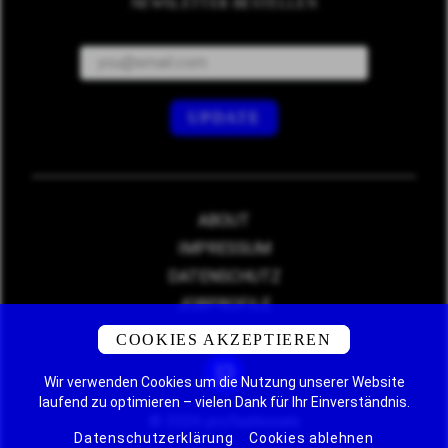
NEWSLETTER BESTELLEN
ABOUT
IMPRESSUM
DATENSCHUTZ
JOBPROFILE
COOKIES AKZEPTIEREN
Wir verwenden Cookies um die Nutzung unserer Website
laufend zu optimieren – vielen Dank für Ihr Einverständnis.
© 2026 profashionals
Datenschutzerklärung
Cookies ablehnen